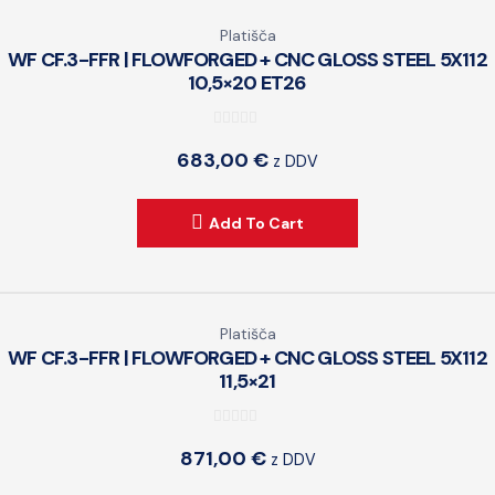
Platišča
WF CF.3-FFR | FLOWFORGED + CNC GLOSS STEEL 5X112
10,5×20 ET26
0
683,00
€
z DDV
o
u
t
Add To Cart
o
f
5
Platišča
WF CF.3-FFR | FLOWFORGED + CNC GLOSS STEEL 5X112
11,5×21
0
871,00
€
z DDV
o
u