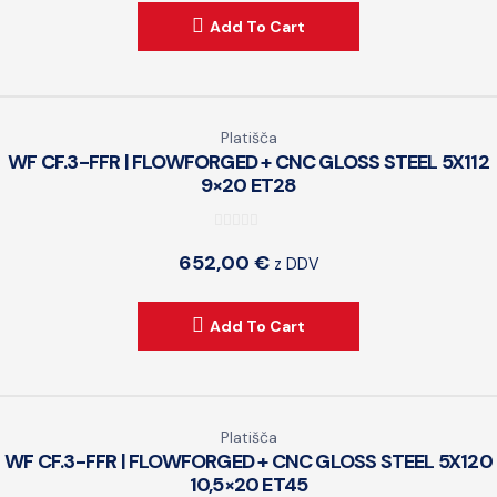
t
Add To Cart
o
f
5
Platišča
WF CF.3-FFR | FLOWFORGED + CNC GLOSS STEEL 5X112
9×20 ET28
0
652,00
€
z DDV
o
u
t
Add To Cart
o
f
5
Platišča
WF CF.3-FFR | FLOWFORGED + CNC GLOSS STEEL 5X120
10,5×20 ET45