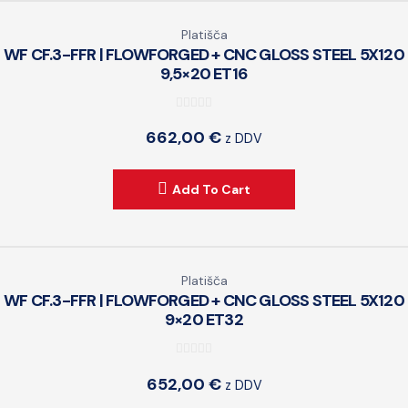
Platišča
WF CF.3-FFR | FLOWFORGED + CNC GLOSS STEEL 5X120
9,5×20 ET16
0
662,00
€
z DDV
o
u
t
Add To Cart
o
f
5
Platišča
WF CF.3-FFR | FLOWFORGED + CNC GLOSS STEEL 5X120
9×20 ET32
0
652,00
€
z DDV
o
u