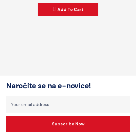
t
Add To Cart
o
f
5
Naročite se na e-novice!