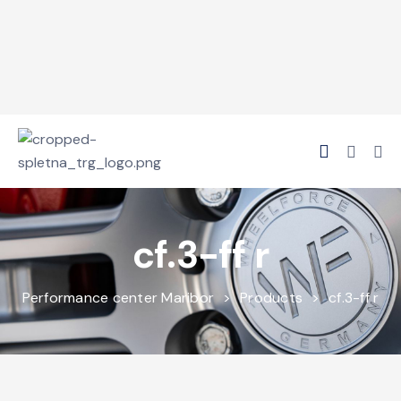
cf.3-ff r
Performance center Maribor
>
Products
>
cf.3-ff r