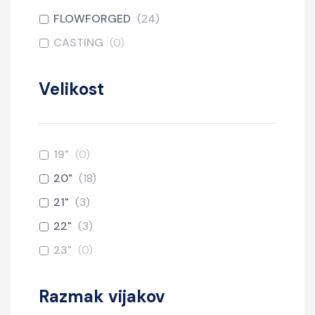
FLOWFORGED
(
24
)
CASTING
(
0
)
Velikost
19"
(
0
)
20"
(
18
)
21"
(
3
)
22"
(
3
)
23"
(
0
)
Razmak vijakov