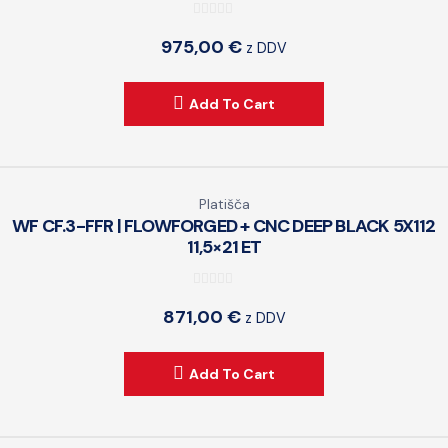
0
975,00
€
z DDV
o
u
t
Add To Cart
o
f
5
Platišča
WF CF.3-FFR | FLOWFORGED + CNC DEEP BLACK 5X112
11,5×21 ET
0
871,00
€
z DDV
o
u
t
Add To Cart
o
f
5