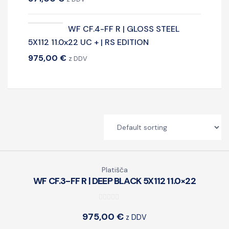
WF CF.4-FF R | GLOSS STEEL
5X112 11.0x22 UC + | RS EDITION
975,00
€
z DDV
Platišča
WF CF.3-FF R | DEEP BLACK 5X112 11.0×22
0
975,00
€
z DDV
o
u