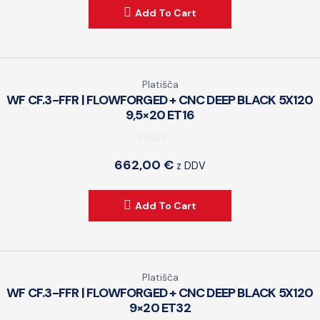
t
Add To Cart
o
f
5
Platišča
WF CF.3-FFR | FLOWFORGED + CNC DEEP BLACK 5X120
9,5×20 ET16
0
662,00
€
z DDV
o
u
t
Add To Cart
o
f
5
Platišča
WF CF.3-FFR | FLOWFORGED + CNC DEEP BLACK 5X120
9×20 ET32