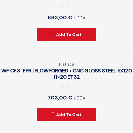
0
683,00
€
z DDV
o
u
t
Add To Cart
o
f
5
Platišča
WF CF.3-FFR | FLOWFORGED + CNC GLOSS STEEL 5X120
11×20 ET32
0
703,00
€
z DDV
o
u
t
Add To Cart
o
f
5