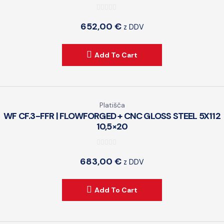
0
652,00
€
z DDV
o
u
t
Add To Cart
o
f
5
Platišča
WF CF.3-FFR | FLOWFORGED + CNC GLOSS STEEL 5X112
10,5×20
0
683,00
€
z DDV
o
u
t
Add To Cart
o
f
5