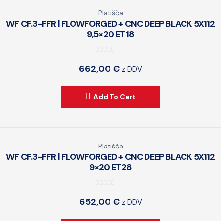
Platišča
WF CF.3-FFR | FLOWFORGED + CNC DEEP BLACK 5X112
9,5×20 ET18
0
662,00
€
z DDV
o
u
t
Add To Cart
o
f
5
Platišča
WF CF.3-FFR | FLOWFORGED + CNC DEEP BLACK 5X112
9×20 ET28
0
652,00
€
z DDV
o
u