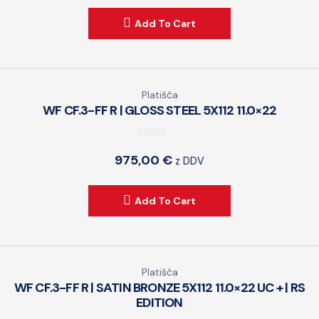
t
Add To Cart
o
f
5
Platišča
WF CF.3-FF R | GLOSS STEEL 5X112 11.0×22
0
975,00
€
z DDV
o
u
t
Add To Cart
o
f
5
Platišča
WF CF.3-FF R | SATIN BRONZE 5X112 11.0×22 UC + | RS
EDITION