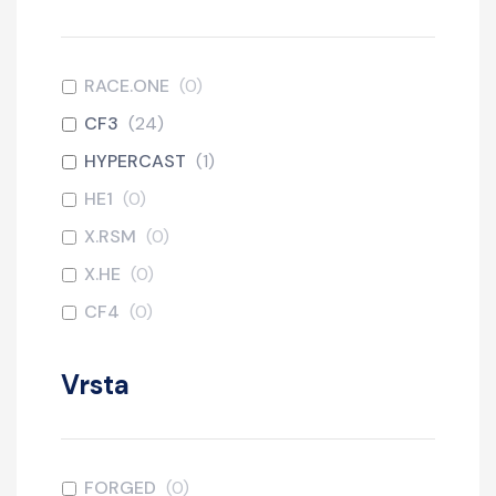
RACE.ONE
(
0
)
CF3
(
24
)
HYPERCAST
(
1
)
HE1
(
0
)
X.RSM
(
0
)
X.HE
(
0
)
CF4
(
0
)
Vrsta
FORGED
(
0
)